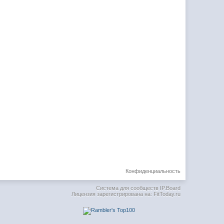
Конфиденциальность
Система для сообществ
IP.Board
Лицензия зарегистрирована на: FitToday.ru