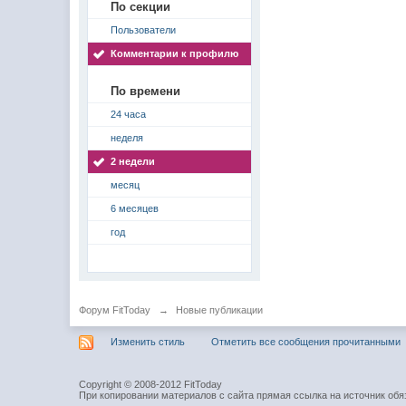
По секции
Пользователи
Комментарии к профилю
По времени
24 часа
неделя
2 недели
месяц
6 месяцев
год
Форум FitToday
→
Новые публикации
Изменить стиль
Отметить все сообщения прочитанными
Copyright © 2008-2012 FitToday
При копировании материалов с сайта прямая ссылка на источник обя