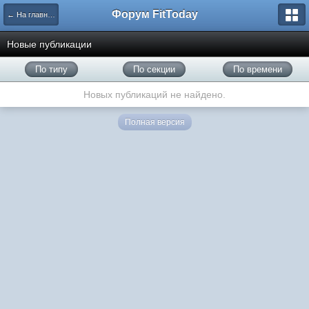
Форум FitToday
← На главную
Новые публикации
По типу
По секции
По времени
Новых публикаций не найдено.
Полная версия