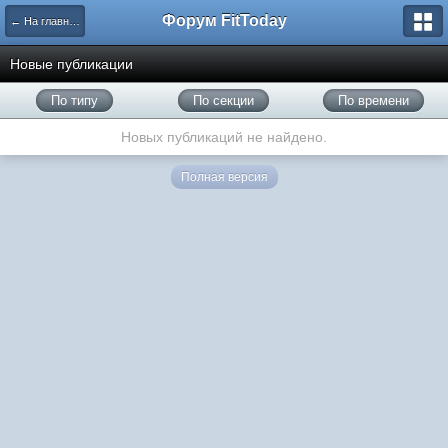
Форум FitToday
← На главную
Новые публикации
По типу
По секции
По времени
Новых публикаций не найдено.
Полная версия