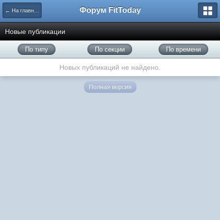
Форум FitToday
← На главную
Новые публикации
По типу
По секции
По времени
Новых публикаций не найдено.
Полная версия