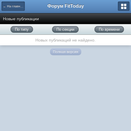
Форум FitToday
← На главную
Новые публикации
По типу
По секции
По времени
Новых публикаций не найдено.
Полная версия