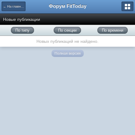
Форум FitToday
← На главную
Новые публикации
По типу
По секции
По времени
Новых публикаций не найдено.
Полная версия