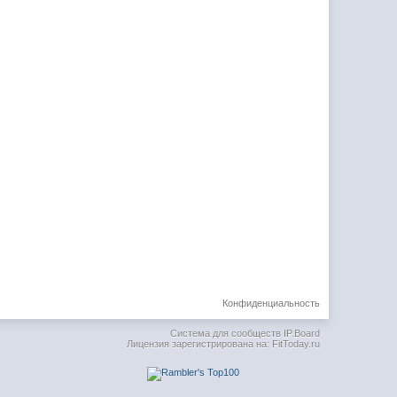
Конфиденциальность
Система для сообществ
IP.Board
Лицензия зарегистрирована на: FitToday.ru