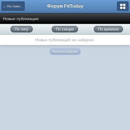
Форум FitToday
← На главную
Новые публикации
По типу
По секции
По времени
Новых публикаций не найдено.
Полная версия