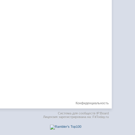
Конфиденциальность
Система для сообществ
IP.Board
Лицензия зарегистрирована на: FitToday.ru