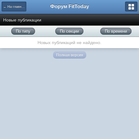
Форум FitToday
← На главную
Новые публикации
По типу
По секции
По времени
Новых публикаций не найдено.
Полная версия