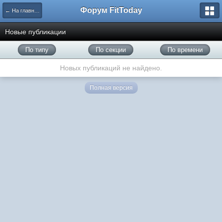
Форум FitToday
← На главную
Новые публикации
По типу
По секции
По времени
Новых публикаций не найдено.
Полная версия