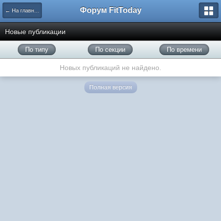
Форум FitToday
← На главную
Новые публикации
По типу
По секции
По времени
Новых публикаций не найдено.
Полная версия