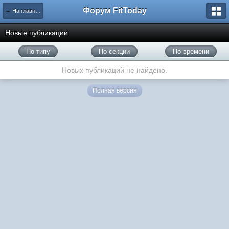
Форум FitToday
← На главную
Новые публикации
По типу
По секции
По времени
Новых публикаций не найдено.
Полная версия