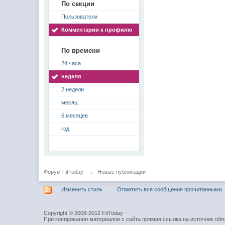
По секции
Пользователи
Комментарии к профилю
По времени
24 часа
неделя
2 недели
месяц
6 месяцев
год
Форум FitToday
→
Новые публикации
Изменить стиль
Отметить все сообщения прочитанными
Copyright © 2008-2012 FitToday
При копировании материалов с сайта прямая ссылка на источник обя