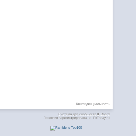
Конфиденциальность
Система для сообществ
IP.Board
Лицензия зарегистрирована на: FitToday.ru