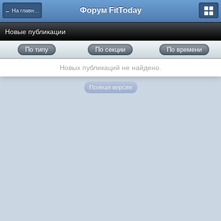
Форум FitToday
← На главную
Новые публикации
По типу
По секции
По времени
Новых публикаций не найдено.
Полная версия