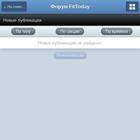
Форум FitToday
← На главную
Новые публикации
По типу
По секции
По времени
Новых публикаций не найдено.
Полная версия