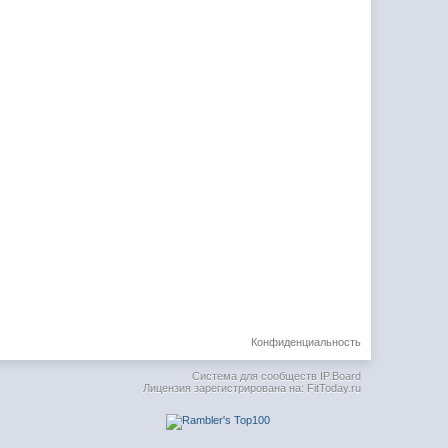
Конфиденциальность
Система для сообществ
IP.Board
Лицензия зарегистрирована на: FitToday.ru