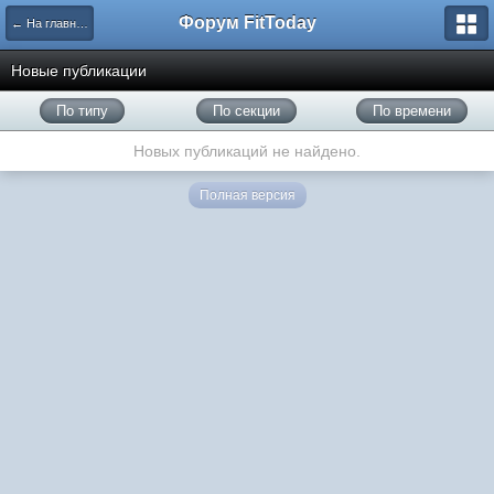
Форум FitToday
← На главную
Новые публикации
По типу
По секции
По времени
Новых публикаций не найдено.
Полная версия