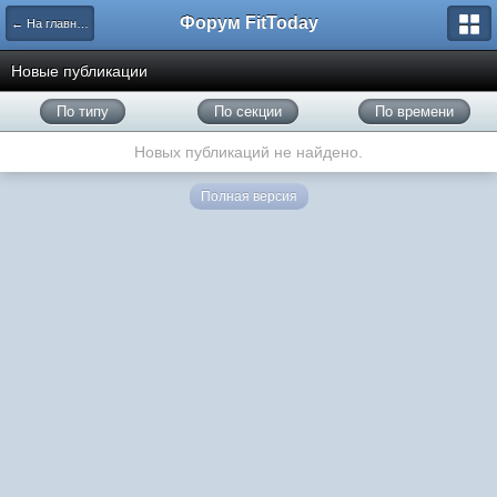
Форум FitToday
← На главную
Новые публикации
По типу
По секции
По времени
Новых публикаций не найдено.
Полная версия