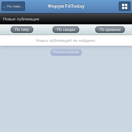
Форум FitToday
← На главную
Новые публикации
По типу
По секции
По времени
Новых публикаций не найдено.
Полная версия