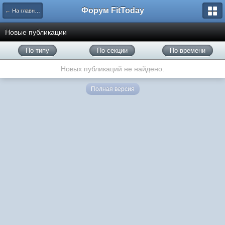
Форум FitToday
← На главную
Новые публикации
По типу
По секции
По времени
Новых публикаций не найдено.
Полная версия