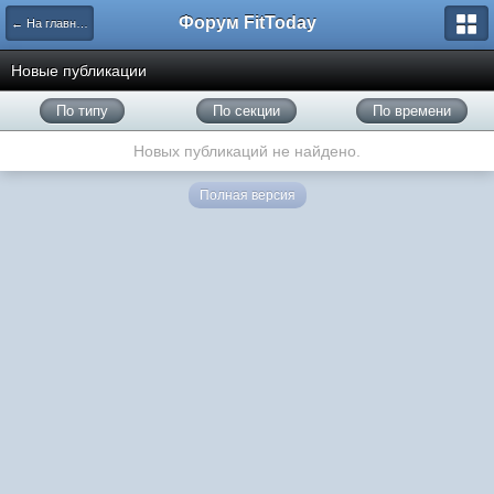
Форум FitToday
← На главную
Новые публикации
По типу
По секции
По времени
Новых публикаций не найдено.
Полная версия