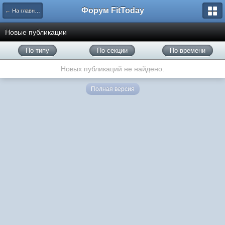
Форум FitToday
← На главную
Новые публикации
По типу
По секции
По времени
Новых публикаций не найдено.
Полная версия