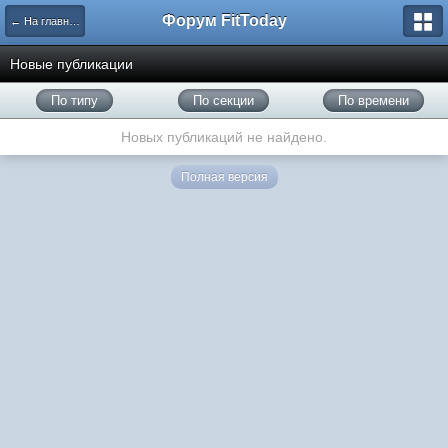
Форум FitToday
← На главную
Новые публикации
По типу
По секции
По времени
Новых публикаций не найдено.
Полная версия