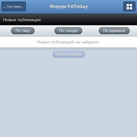
Форум FitToday
← На главную
Новые публикации
По типу
По секции
По времени
Новых публикаций не найдено.
Полная версия