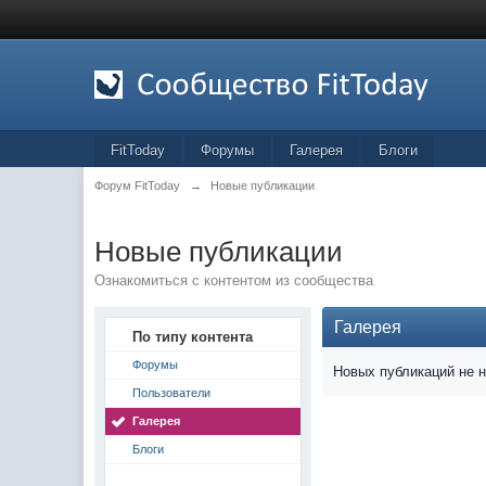
FitToday
Форумы
Галерея
Блоги
Форум FitToday
→
Новые публикации
Новые публикации
Ознакомиться с контентом из сообщества
Галерея
По типу контента
Форумы
Новых публикаций не 
Пользователи
Галерея
Блоги