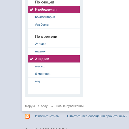
По секции
Изображения
Комментарии
Альбомы
По времени
24 часа
неделя
2 недели
месяц
6 месяцев
год
Форум FitToday
→
Новые публикации
Изменить стиль
Отметить все сообщения прочитанными