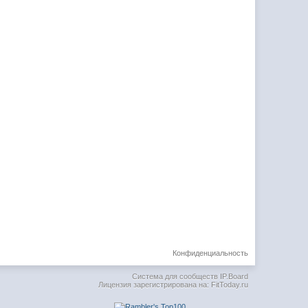
Конфиденциальность
Система для сообществ
IP.Board
Лицензия зарегистрирована на: FitToday.ru