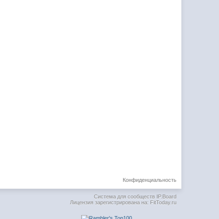
Конфиденциальность
Система для сообществ
IP.Board
Лицензия зарегистрирована на: FitToday.ru