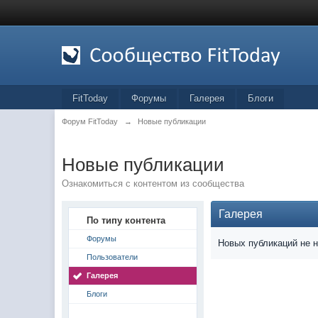
FitToday
Форумы
Галерея
Блоги
Форум FitToday
→
Новые публикации
Новые публикации
Ознакомиться с контентом из сообщества
Галерея
По типу контента
Форумы
Новых публикаций не 
Пользователи
Галерея
Блоги