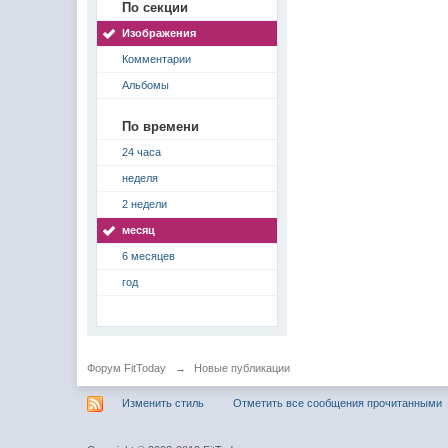
По секции
Изображения
Комментарии
Альбомы
По времени
24 часа
неделя
2 недели
месяц
6 месяцев
год
Форум FitToday
→
Новые публикации
Изменить стиль
Отметить все сообщения прочитанными