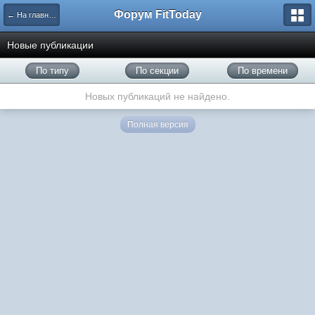
Форум FitToday
← На главную
Новые публикации
По типу
По секции
По времени
Новых публикаций не найдено.
Полная версия