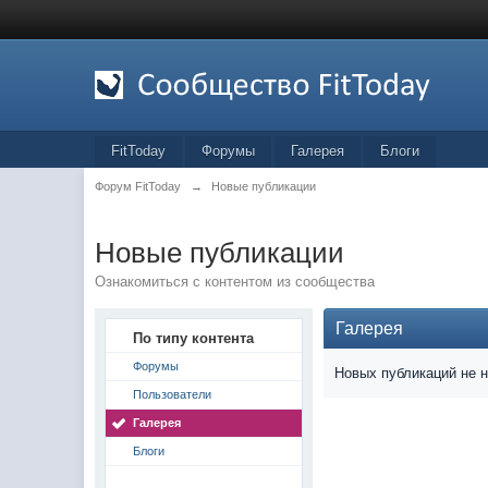
FitToday
Форумы
Галерея
Блоги
Форум FitToday
→
Новые публикации
Новые публикации
Ознакомиться с контентом из сообщества
Галерея
По типу контента
Форумы
Новых публикаций не 
Пользователи
Галерея
Блоги