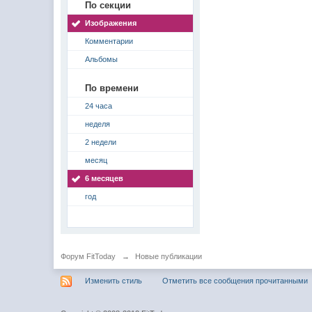
По секции
Изображения
Комментарии
Альбомы
По времени
24 часа
неделя
2 недели
месяц
6 месяцев
год
Форум FitToday
→
Новые публикации
Изменить стиль
Отметить все сообщения прочитанными