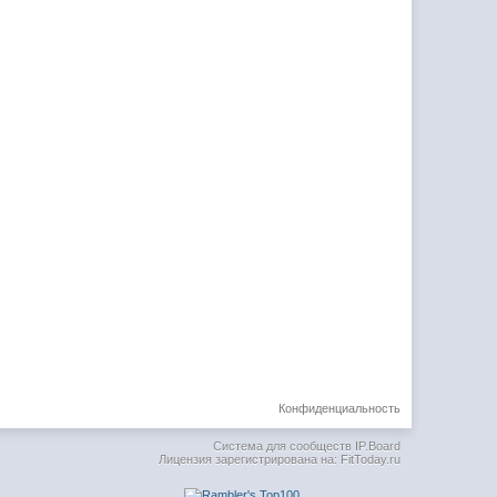
Конфиденциальность
Система для сообществ
IP.Board
Лицензия зарегистрирована на: FitToday.ru