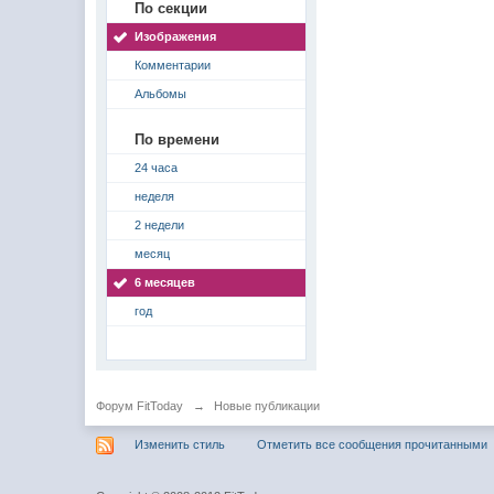
По секции
Изображения
Комментарии
Альбомы
По времени
24 часа
неделя
2 недели
месяц
6 месяцев
год
Форум FitToday
→
Новые публикации
Изменить стиль
Отметить все сообщения прочитанными