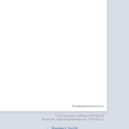
Конфиденциальность
Система для сообществ
IP.Board
Лицензия зарегистрирована на: FitToday.ru