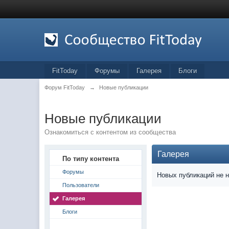
FitToday
Форумы
Галерея
Блоги
Форум FitToday
→
Новые публикации
Новые публикации
Ознакомиться с контентом из сообщества
Галерея
По типу контента
Форумы
Новых публикаций не 
Пользователи
Галерея
Блоги