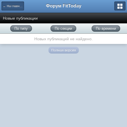
Форум FitToday
← На главную
Новые публикации
По типу
По секции
По времени
Новых публикаций не найдено.
Полная версия