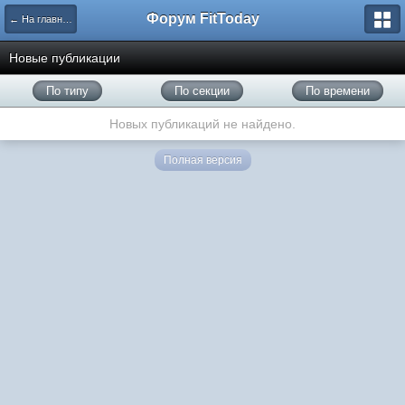
Форум FitToday
← На главную
Новые публикации
По типу
По секции
По времени
Новых публикаций не найдено.
Полная версия