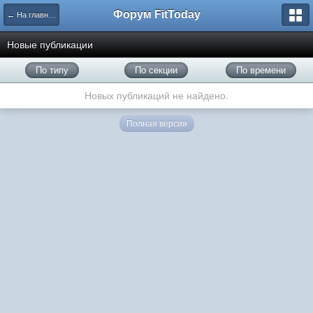
Форум FitToday
← На главную
Новые публикации
По типу
По секции
По времени
Новых публикаций не найдено.
Полная версия