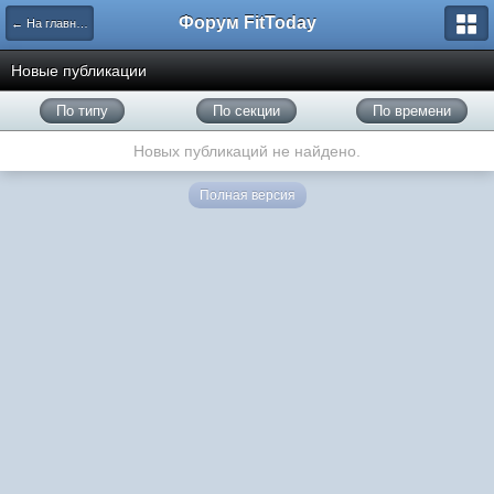
Форум FitToday
← На главную
Новые публикации
По типу
По секции
По времени
Новых публикаций не найдено.
Полная версия