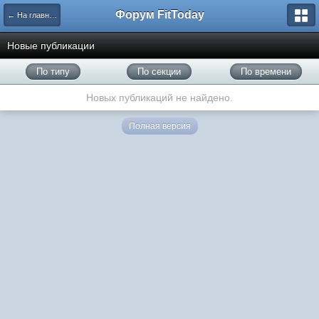
Форум FitToday
← На главную
Новые публикации
По типу
По секции
По времени
Новых публикаций не найдено.
Полная версия