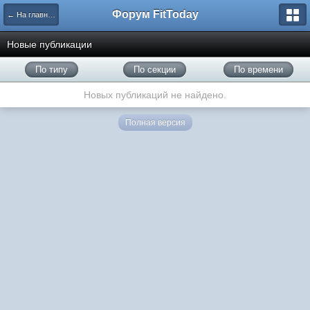
Форум FitToday
← На главную
Новые публикации
По типу
По секции
По времени
Новых публикаций не найдено.
Полная версия