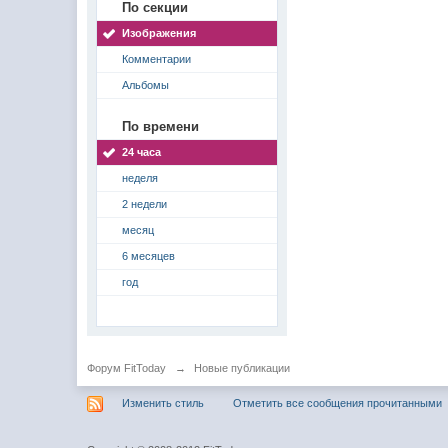
По секции
Изображения
Комментарии
Альбомы
По времени
24 часа
неделя
2 недели
месяц
6 месяцев
год
Форум FitToday
→
Новые публикации
Изменить стиль
Отметить все сообщения прочитанными