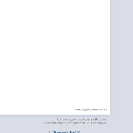
Конфиденциальность
Система для сообществ
IP.Board
Лицензия зарегистрирована на: FitToday.ru