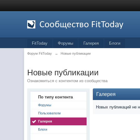
FitToday
Форумы
Галерея
Блоги
Форум FitToday
→
Новые публикации
Новые публикации
Ознакомиться с контентом из сообщества
Галерея
По типу контента
Форумы
Новых публикаций не 
Пользователи
Галерея
Блоги