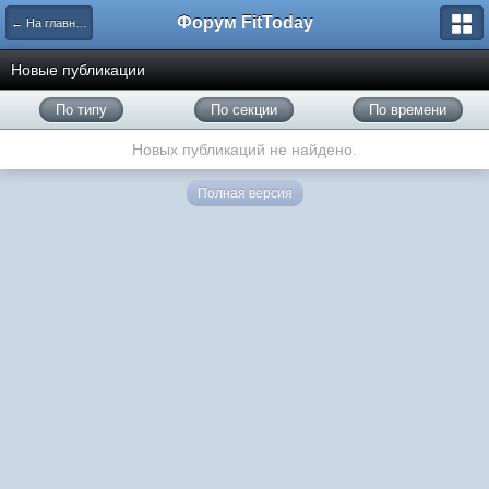
Форум FitToday
← На главную
Новые публикации
По типу
По секции
По времени
Новых публикаций не найдено.
Полная версия