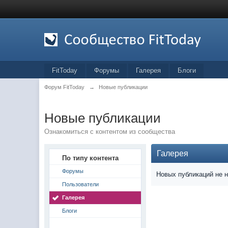
FitToday
Форумы
Галерея
Блоги
Форум FitToday
→
Новые публикации
Новые публикации
Ознакомиться с контентом из сообщества
Галерея
По типу контента
Форумы
Новых публикаций не 
Пользователи
Галерея
Блоги