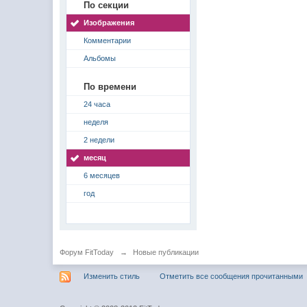
По секции
Изображения
Комментарии
Альбомы
По времени
24 часа
неделя
2 недели
месяц
6 месяцев
год
Форум FitToday
→
Новые публикации
Изменить стиль
Отметить все сообщения прочитанными