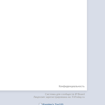
Конфиденциальность
Система для сообществ
IP.Board
Лицензия зарегистрирована на: FitToday.ru