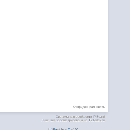
Конфиденциальность
Система для сообществ
IP.Board
Лицензия зарегистрирована на: FitToday.ru