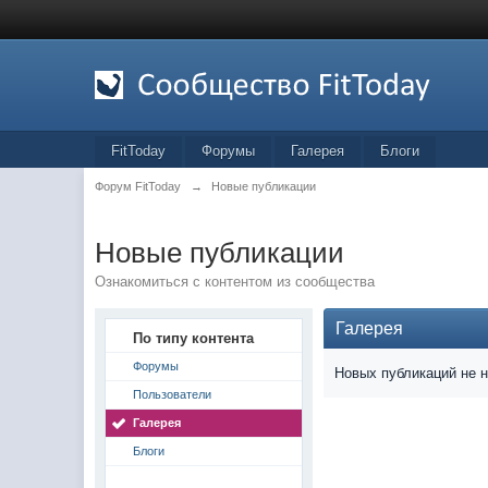
FitToday
Форумы
Галерея
Блоги
Форум FitToday
→
Новые публикации
Новые публикации
Ознакомиться с контентом из сообщества
Галерея
По типу контента
Форумы
Новых публикаций не 
Пользователи
Галерея
Блоги