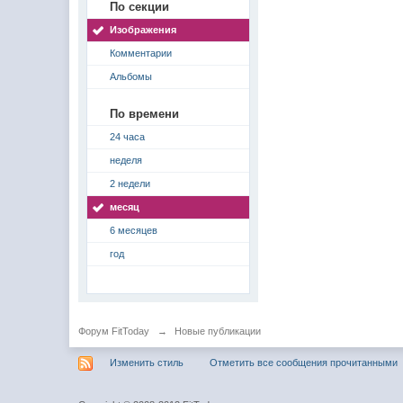
По секции
Изображения
Комментарии
Альбомы
По времени
24 часа
неделя
2 недели
месяц
6 месяцев
год
Форум FitToday
→
Новые публикации
Изменить стиль
Отметить все сообщения прочитанными