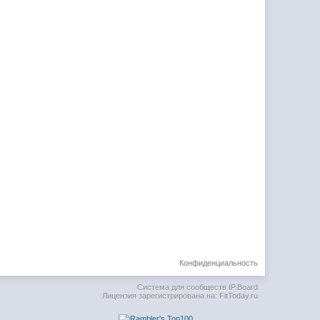
Конфиденциальность
Система для сообществ
IP.Board
Лицензия зарегистрирована на: FitToday.ru