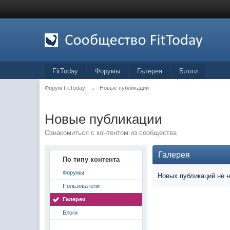
FitToday
Форумы
Галерея
Блоги
Форум FitToday
→
Новые публикации
Новые публикации
Ознакомиться с контентом из сообщества
Галерея
По типу контента
Форумы
Новых публикаций не 
Пользователи
Галерея
Блоги