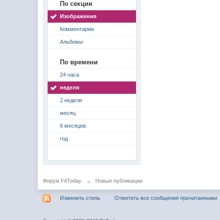
По секции
Изображения
Комментарии
Альбомы
По времени
24 часа
неделя
2 недели
месяц
6 месяцев
год
Форум FitToday
→
Новые публикации
Изменить стиль
Отметить все сообщения прочитанными