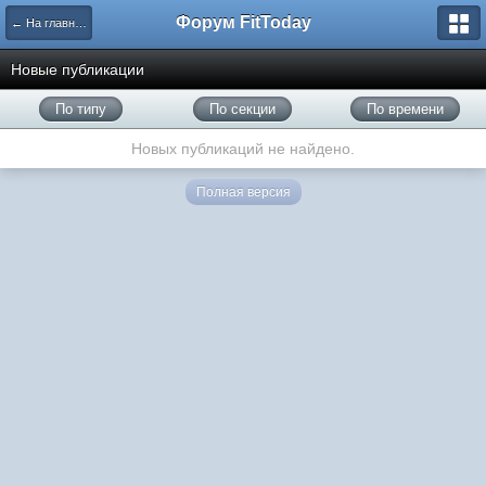
Форум FitToday
← На главную
Новые публикации
По типу
По секции
По времени
Новых публикаций не найдено.
Полная версия