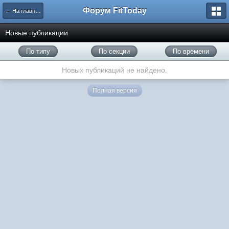
Форум FitToday
← На главную
Новые публикации
По типу
По секции
По времени
Новых публикаций не найдено.
Полная версия