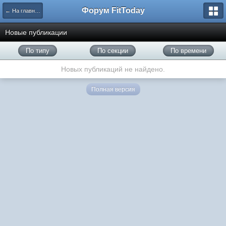
Форум FitToday
← На главную
Новые публикации
По типу
По секции
По времени
Новых публикаций не найдено.
Полная версия