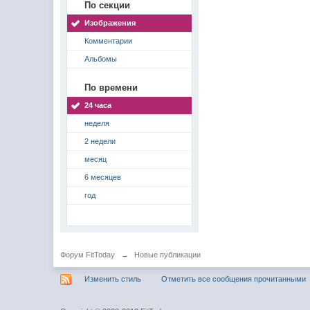
По секции
Изображения
Комментарии
Альбомы
По времени
24 часа
неделя
2 недели
месяц
6 месяцев
год
Форум FitToday
→
Новые публикации
Изменить стиль
Отметить все сообщения прочитанными