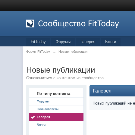
FitToday
Форумы
Галерея
Блоги
Форум FitToday
→
Новые публикации
Новые публикации
Ознакомиться с контентом из сообщества
Галерея
По типу контента
Форумы
Новых публикаций не 
Пользователи
Галерея
Блоги