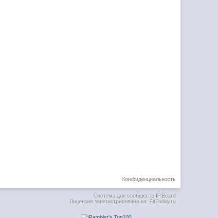
Конфиденциальность
Система для сообществ
IP.Board
Лицензия зарегистрирована на: FitToday.ru