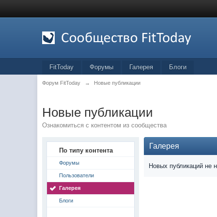
FitToday
Форумы
Галерея
Блоги
Форум FitToday
→
Новые публикации
Новые публикации
Ознакомиться с контентом из сообщества
Галерея
По типу контента
Форумы
Новых публикаций не 
Пользователи
Галерея
Блоги