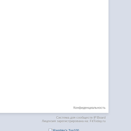
Конфиденциальность
Система для сообществ
IP.Board
Лицензия зарегистрирована на: FitToday.ru