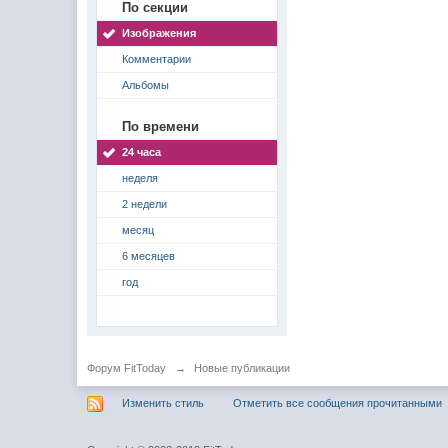
По секции
Изображения
Комментарии
Альбомы
По времени
24 часа
неделя
2 недели
месяц
6 месяцев
год
Форум FitToday
→
Новые публикации
Изменить стиль
Отметить все сообщения прочитанными