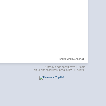
Конфиденциальность
Система для сообществ
IP.Board
Лицензия зарегистрирована на: FitToday.ru