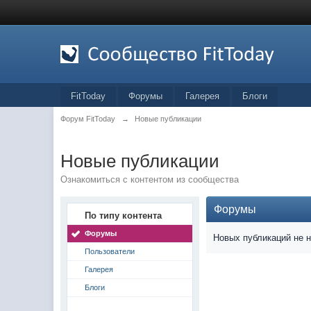
FitToday
Форумы
Галерея
Блоги
Форум FitToday
→
Новые публикации
Новые публикации
Ознакомиться с контентом из сообщества
Форумы
По типу контента
Форумы
Новых публикаций не 
Пользователи
Галерея
Блоги