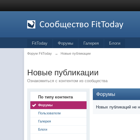
FitToday
Форумы
Галерея
Блоги
Форум FitToday
→
Новые публикации
Новые публикации
Ознакомиться с контентом из сообщества
Форумы
По типу контента
Форумы
Новых публикаций не 
Пользователи
Галерея
Блоги