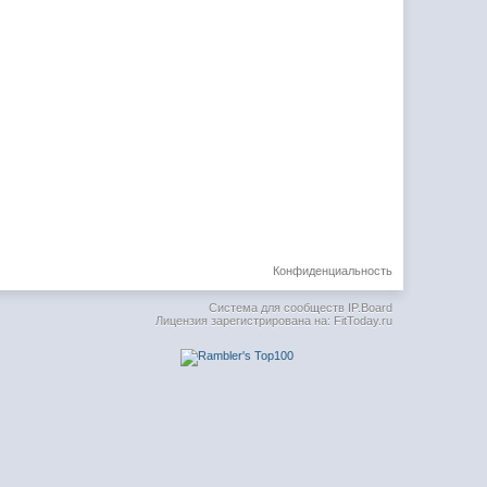
Конфиденциальность
Система для сообществ
IP.Board
Лицензия зарегистрирована на: FitToday.ru