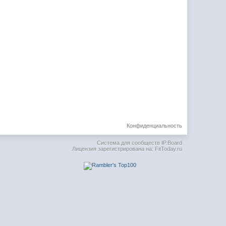
Конфиденциальность
Система для сообществ
IP.Board
Лицензия зарегистрирована на: FitToday.ru