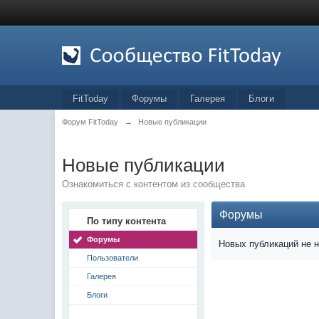
FitToday
Форумы
Галерея
Блоги
Форум FitToday
→
Новые публикации
Новые публикации
Ознакомиться с контентом из сообщества
Форумы
По типу контента
Форумы
Новых публикаций не 
Пользователи
Галерея
Блоги