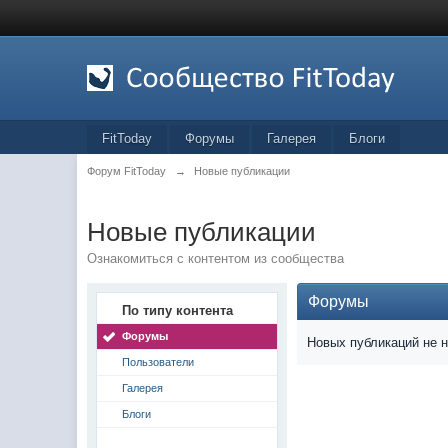
FitToday
Форумы
Галерея
Блоги
Форум FitToday
→
Новые публикации
Новые публикации
Ознакомиться с контентом из сообщества
Форумы
По типу контента
Форумы
Новых публикаций не 
Пользователи
Галерея
Блоги