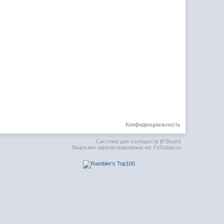
Конфиденциальность
Система для сообществ
IP.Board
Лицензия зарегистрирована на: FitToday.ru